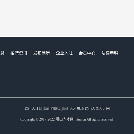
信息
招聘资讯
发布简历
企业入驻
会员中心
法律申明
们
崂山人才网,崂山招聘网,崂山人才市场,崂山人事人才网
Copyright © 2017-2022 崂山人才网 lvtun.cn All rights reserved.