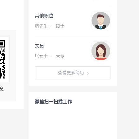
其他职位
范先生
·
硕士
文员
张女士
·
大专
查看更多简历
息
微信扫一扫找工作