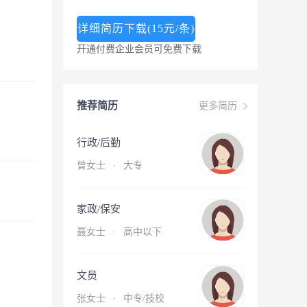
详细简历下载(15元/条)
开通付费企业会员可免费下载
推荐简历
更多简历
行政/后勤
曾女士
·
大专
家政/保安
聂女士
·
高中以下
文员
张女士
·
中专/技校